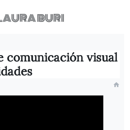
LAURA BURI
e comunicación visual
idades
home